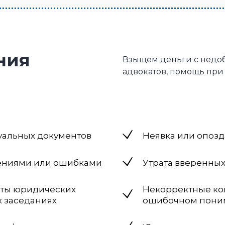
ния
Взыщем деньги с недо
адвокатов, помощь при
уальных документов
Неявка или опозд
шениями или ошибками
Утрата вверенны
аты юридических
Некорректные ко
х заседаниях
ошибочном поним