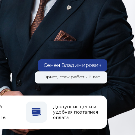
Семён Владимирович
Юрист, стаж работы 8 лет
й
Доступные цены и
в
удобная поэтапная
 18
оплата