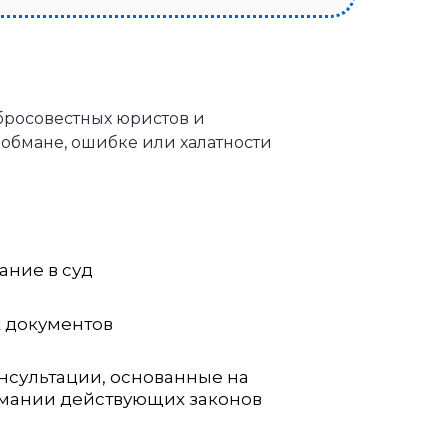
бросовестных юристов и
 обмане, ошибке или халатности
ание в суд
х документов
нсультации, основанные на
ании действующих законов