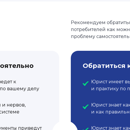
Рекомендуем обратитьс
потребителей как можн
проблему самостоятель
тоятельно
Обратиться 
ведет к
Юрист имеет в
по вашему делу
и практику по 
 и нервов,
Юрист знает ка
 системе
и как правильн
ументы приведут
Юрист знает ка