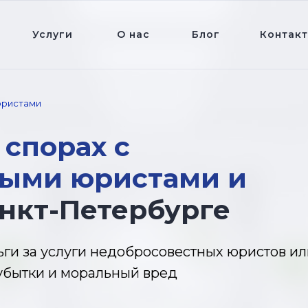
Услуги
О нас
Блог
Контак
юристами
в
спорах с
ными юристами и
нкт-Петербурге
ьги за услуги недобросовестных юристов ил
убытки и моральный вред