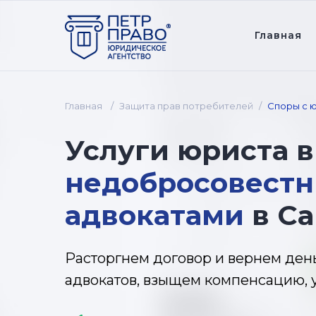
Главная
Главная
/
Защита прав потребителей
/
Споры с 
Услуги
юриста 
недобросовест
адвокатами
в Са
Расторгнем договор и вернем ден
адвокатов, взыщем компенсацию, 