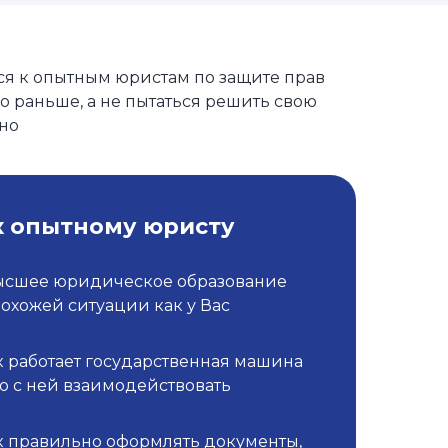
я к опытным юристам по защите прав
о раньше, а не пытаться решить свою
но
к опытному юристу
ысшее юридическое образование
похожей ситуации как у Вас
к работает государственная машина
о с ней взаимодействовать
к правильно оформлять документы,