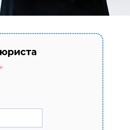
 юриста
й