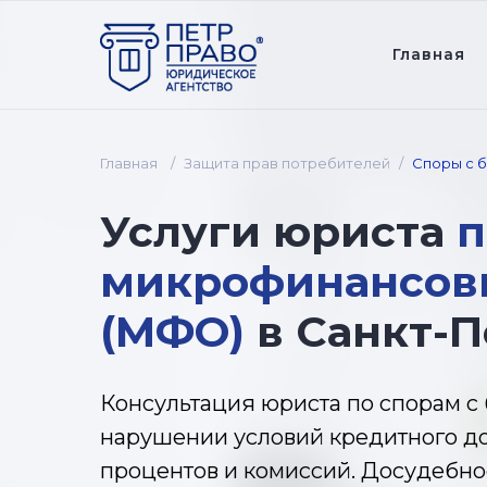
Главная
Главная
/
Защита прав потребителей
/
Споры с 
Услуги
юриста
п
микрофинансов
(МФО)
в Санкт-
Консультация юриста по спорам с
нарушении условий кредитного до
процентов и комиссий. Досудебно