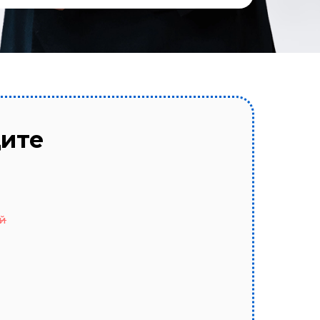
щите
й