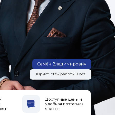
Семён Владимирович
Юрист, стаж работы 8 лет
й
Доступные цены и
в
удобная поэтапная
 лет
оплата