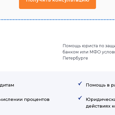
Получить консультацию
Помощь юриста по защ
банком или МФО услови
Петербурге
едитам
Помощь в р
числении процентов
Юридическа
действиях 