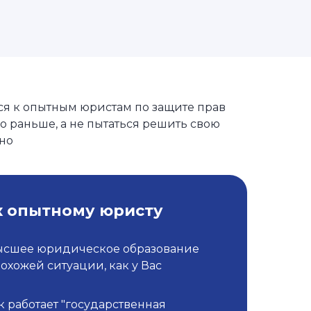
я к опытным юристам по защите прав
о раньше, а не пытаться решить свою
но
к опытному юристу
ысшее юридическое образование
похожей ситуации, как у Вас
к работает "государственная