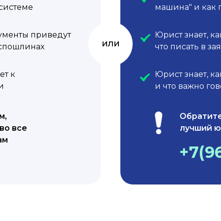
 системе
машина" и как 
ументы приведут
Юрист знает, к
или
оспошлинах
что писать в за
ет к
Юрист знает, к
и
и что важно го
м,
Обратите
во все
лучший ю
ам
+7(9