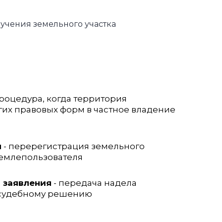
учения земельного участка
процедура, когда территория
гих правовых форм в частное владение
я
- перерегистрация земельного
 землепользователя
 заявления
- передача надела
 судебному решению