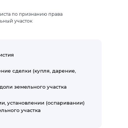
иста по признанию права
льный участок
истия
ие сделки (купля, дарение,
доли земельного участка
и, установлении (оспаривании)
льного участка