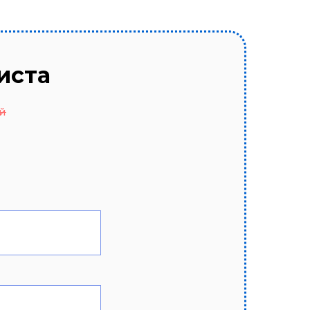
иста
й