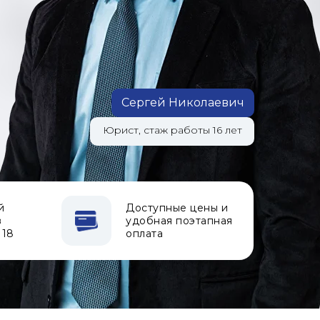
Сергей Николаевич
Юрист, стаж работы 16 лет
й
Доступные цены и
в
удобная поэтапная
 18
оплата