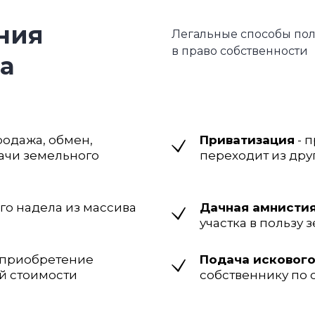
ния
Легальные способы пол
в право собственности
а
родажа, обмен,
Приватизация
- 
ачи земельного
переходит из дру
го надела из массива
Дачная амнисти
участка в пользу
 приобретение
Подача искового
ой стоимости
собственнику по