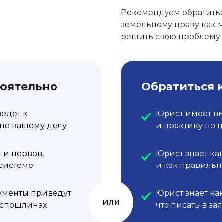
Рекомендуем обратить
земельному праву как м
решить свою проблему 
тоятельно
Обратиться 
ведет к
Юрист имеет в
по вашему делу
и практику по 
 и нервов,
Юрист знает ка
 системе
и как правильн
ументы приведут
Юрист знает ка
или
оспошлинах
что писать в за