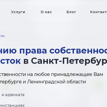
Услуги
О нас
Блог
Контак
сти
нию права собственно
сток
в Санкт-Петербур
ственности на любое принадлежащее Вам
тербурге и Ленинградской области
 и адвоката
 инстанциях