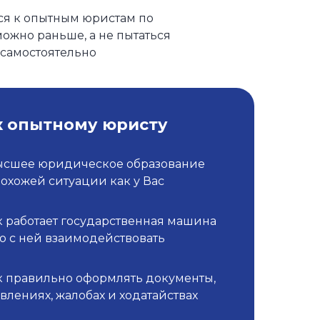
ся к опытным юристам по
ожно раньше, а не пытаться
самостоятельно
к опытному юристу
ысшее юридическое образование
похожей ситуации как у Вас
к работает государственная машина
о с ней взаимодействовать
к правильно оформлять документы,
явлениях, жалобах и ходатайствах