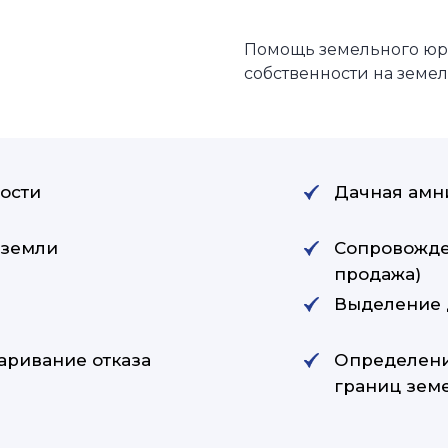
Помощь земельного юр
собственности на земе
ости
Дачная амн
 земли
Сопровожден
продажа)
Выделение 
аривание отказа
Определени
границ земе