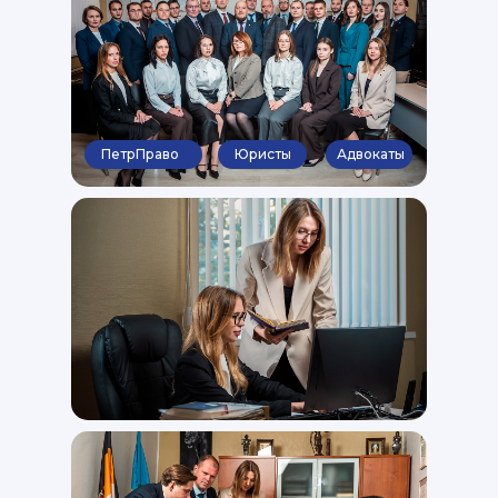
ПетрПраво
Юристы
Адвокаты