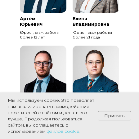
Артём
Елена
Юрьевич
Владимировна
Юрист, стаж работы
Юрист, стаж работы
более 12 лет
более 21 года
Мы используем cookie. Это позволяет
Сергей
Альберт
нам анализировать взаимодействие
Николаевич
Александрович
посетителей с сайтом и делать его
Принять
Юрист, стаж работы
Юрист, стаж работы
лучше. Продолжая пользоваться
более 16 лет
более 7 лет
сайтом, вы соглашаетесь с
использованием
файлов
cookie
.