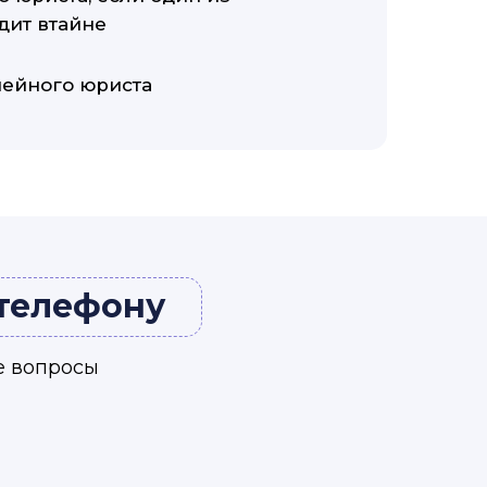
дит втайне
мейного юриста
 телефону
е вопросы