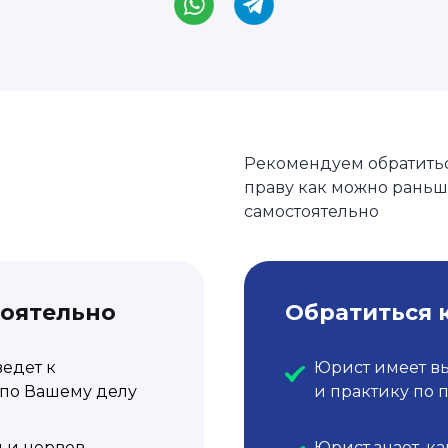
Рекомендуем обратить
праву как можно раньш
самостоятельно
тоятельно
Обратиться 
ведет к
Юрист имеет в
по Вашему делу
и практику по 
 и нервов,
Юрист знает, ка