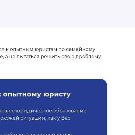
ся к опытным юристам по семейному
е, а не пытаться решить свою проблему
к опытному юристу
ысшее юридическое образование
похожей ситуации, как у Вас
к работает "государственная