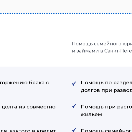
Помощь семейного юри
и займами в Санкт-Пет
сторжению брака с
Помощь по разделу
и
долгов при разво
долга из совместно
Помощь при расто
жильем
я, взятого в кредит,
Помощь семейного