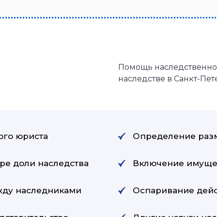
Помощь наследственног
наследстве в Санкт-Пет
ого юриста
Определение разм
ре доли наследства
Включение имущес
жду наследниками
Оспаривание дейс