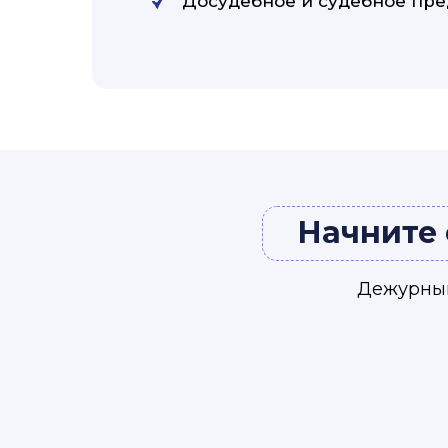
Досудебное и судебное пре
Начните 
Дежурный