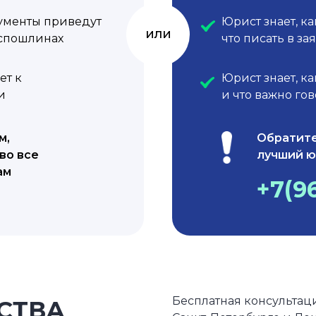
ументы приведут
Юрист знает, к
или
оспошлинах
что писать в за
ет к
Юрист знает, к
и
и что важно го
м,
Обратите
во все
лучший ю
ам
+7(9
Бесплатная консультаци
СТВА