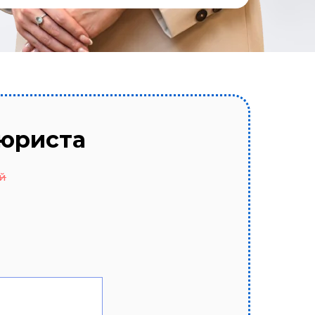
 юриста
й