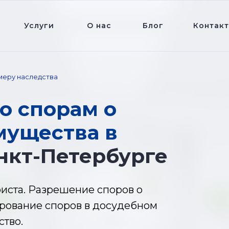
Услуги
О нас
Блог
Контак
меру наследства
о спорам о
мущества в
нкт-Петербурге
иста. Разрешение споров о
ирование споров в досудебном
ство.