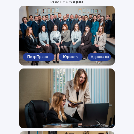
компенсации.
ПетрПраво
Юристы
Адвокаты