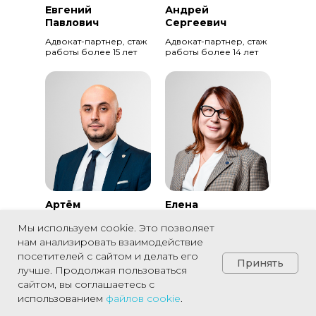
Евгений
Андрей
Павлович
Сергеевич
Адвокат-партнер, стаж
Адвокат-партнер, стаж
работы более 15 лет
работы более 14 лет
Артём
Елена
Юрьевич
Владимировна
Мы используем cookie. Это позволяет
Юрист, стаж работы
Юрист, стаж работы
нам анализировать взаимодействие
более 12 лет
более 21 года
посетителей с сайтом и делать его
Принять
лучше. Продолжая пользоваться
сайтом, вы соглашаетесь с
использованием
файлов
cookie
.