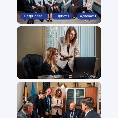
ПетрПраво
Юристы
Адвокаты