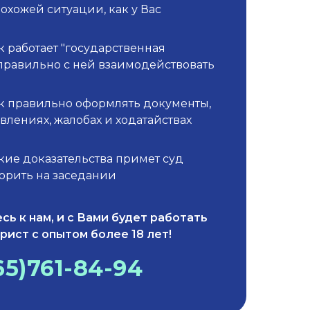
похожей ситуации, как у Вас
к работает "государственная
правильно с ней взаимодействовать
ак правильно оформлять документы,
явлениях, жалобах и ходатайствах
акие доказательства примет суд
ворить на заседании
сь к нам, и с Вами будет работать
рист с опытом более 18 лет!
65)761-84-94