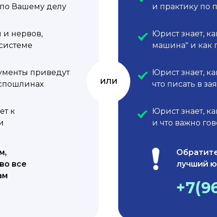
по Вашему делу
и практику по 
 и нервов,
Юрист знает, ка
 системе
машина" и как 
ументы приведут
Юрист знает, к
или
оспошлинах
что писать в за
ет к
Юрист знает, к
и
и что важно го
м,
Обратите
во все
лучший ю
ам
+7(9