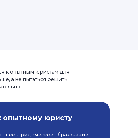
ся к опытным юристам для
ше, а не пытаться решить
ятельно
к опытному юристу
ысшее юридическое образование