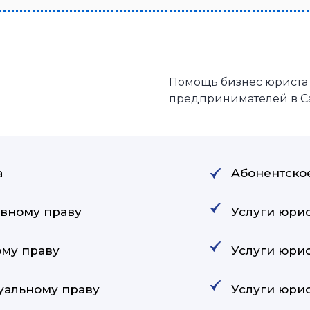
Помощь бизнес юриста 
предпринимателей в С
а
Абонентско
ивному праву
Услуги юрис
ому праву
Услуги юрис
туальному праву
Услуги юри