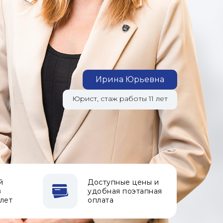
Ирина Юрьевна
Юрист, стаж работы 11 лет
й
Доступные цены и
в
удобная поэтапная
 лет
оплата