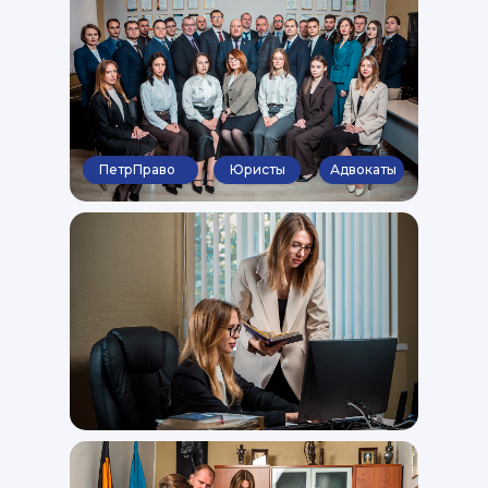
ПетрПраво
Юристы
Адвокаты