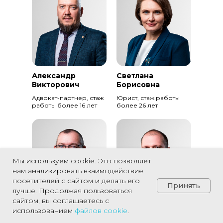
Александр
Светлана
Викторович
Борисовна
Адвокат-партнер, стаж
Юрист, стаж работы
работы более 16 лет
более 26 лет
Мы используем cookie. Это позволяет
нам анализировать взаимодействие
посетителей с сайтом и делать его
Принять
лучше. Продолжая пользоваться
сайтом, вы соглашаетесь с
использованием
файлов
cookie
.
Евгений
Андрей
Павлович
Сергеевич