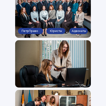
ПетрПраво
Юристы
Адвокаты