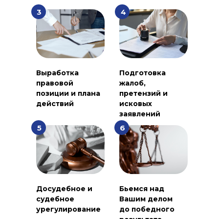
3
4
Выработка
Подготовка
правовой
жалоб,
позиции и плана
претензий и
действий
исковых
заявлений
5
6
Досудебное и
Бьемся над
судебное
Вашим делом
урегулирование
до победного