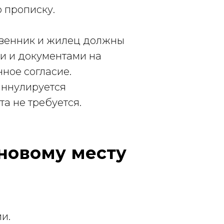
 прописку.
твенник и жилец должны
и и документами на
нное согласие.
аннулируется
та не требуется.
новому месту
и.