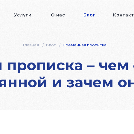
Услуги
О нас
Блог
Контак
Главная
/
Блог
/
Временная прописка
 прописка – чем 
оянной и зачем о