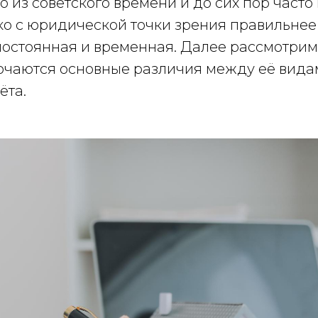
 из советского времени и до сих пор часто 
о с юридической точки зрения правильнее 
постоянная и временная. Далее рассмотрим
лючаются основные различия между её вида
ёта.