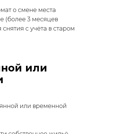
мат о смене места
е (более 3 месяцев
 снятия с учёта в старом
нной или
и
оянной или временной
сти собственное жильё