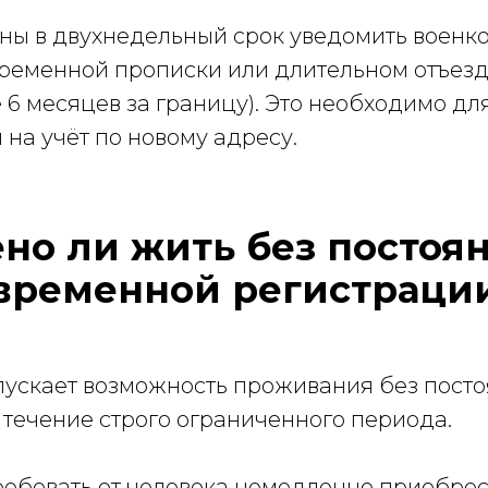
ы в двухнедельный срок уведомить военко
временной прописки или длительном отъезд
 6 месяцев за границу). Это необходимо для
 на учёт по новому адресу.
но ли жить без постоя
временной регистраци
пускает возможность проживания без пост
в течение строго ограниченного периода.
требовать от человека немедленно приобре