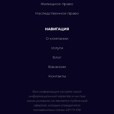
Жилищное право
Наследственное право
НАВИГАЦИЯ
О компании
Услуги
Блог
Вакансии
Контакты
Вся информация на сайте носит
информационный характер и ни при
каких условиях не является публичной
офертой, которая определятся
положениями статьи 437 ГК РФ